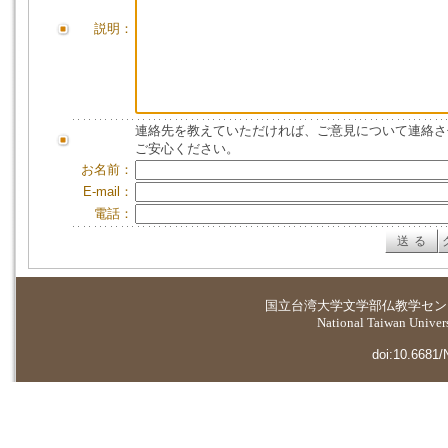
説明：
連絡先を教えていただければ、ご意見について連絡さ
ご安心ください。
お名前：
E-mail：
電話：
国立台湾大学
文学部仏教学セン
National Taiwan Universi
doi:10.6681