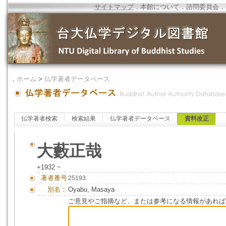
サイトマップ
．
本館について
．
諮問委員会
．
．
ホーム
>
仏学著者データベース
仏学著者検索
検索結果
仏学著者データベース
資料改正
大藪正哉
+1932 ~
著者番号
25193
別名：
Oyabu, Masaya
ご意見やご指摘など、または参考になる情報があれば