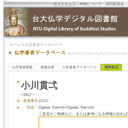
サイトマップ
．
本館について
．
諮問委員会
．
．
ホーム
>
仏学著者データベース
仏学著者検索
検索結果
仏学著者データベース
資料改正
小川貫弌
+1912 ~
著者番号
25322
別名：
Ogawa, Kanichi=Ogawa, Kan-ichi
ご意見やご指摘など、または参考になる情報があれば