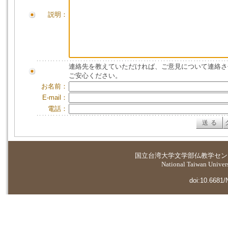
説明：
連絡先を教えていただければ、ご意見について連絡さ
ご安心ください。
お名前：
E-mail：
電話：
国立台湾大学
文学部仏教学セン
National Taiwan Universi
doi:10.6681