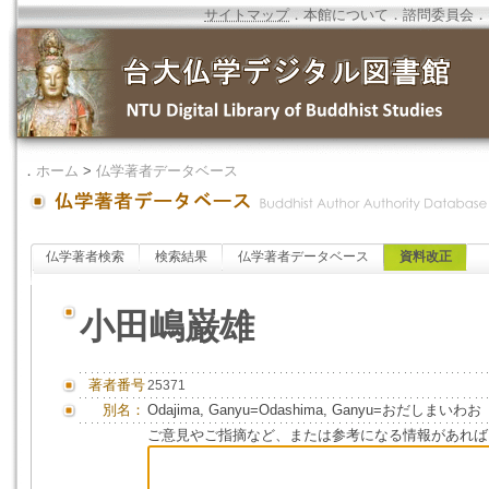
サイトマップ
．
本館について
．
諮問委員会
．
．
ホーム
>
仏学著者データベース
仏学著者検索
検索結果
仏学著者データベース
資料改正
小田嶋巌雄
著者番号
25371
別名：
Odajima, Ganyu=Odashima, Ganyu=おだしまいわお
ご意見やご指摘など、または参考になる情報があれば