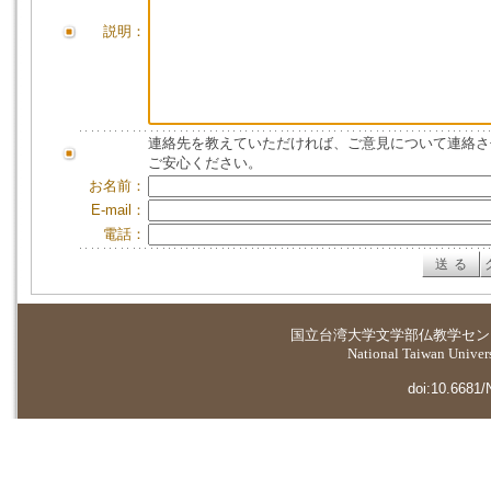
説明：
連絡先を教えていただければ、ご意見について連絡さ
ご安心ください。
お名前：
E-mail：
電話：
国立台湾大学
文学部仏教学セン
National Taiwan Universi
doi:10.6681