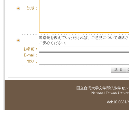
説明：
連絡先を教えていただければ、ご意見について連絡さ
ご安心ください。
お名前：
E-mail：
電話：
国立台湾大学
文学部仏教学セン
National Taiwan Universi
doi:10.6681