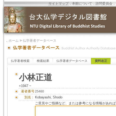
サイトマップ
．
本館について
．
諮問委員会
．
．
ホーム
>
仏学著者データベース
仏学著者検索
検索結果
仏学著者データベース
資料改正
小林正道
+1947 ~
著者番号
25460
別名：
Kobayashi, Shodo
ご意見やご指摘など、または参考になる情報があれば