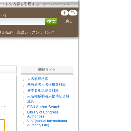
サイトの内容を引用する
．
ホームページへ
中
EN
ト内
｜
戻る
タル仏経
言語レッスン
リンク
．
．
関連サイト
。
人名規範檢索
。
佛教著者人名權威資料庫
。
佛學名相規範資料庫
。
人名權威明清人物傳記資料
查詢
。
CiNii Author Search
Library of Congress
。
Authorities
VIAF(Virtual International
。
Authority File)