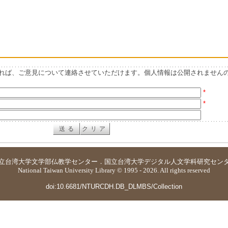
れば、ご意見について連絡させていただけます。個人情報は公開されません
*
*
立台湾大学
文学部仏教学センター
．
国立台湾大学デジタル人文学科研究セン
National Taiwan University Library © 1995 - 2026. All rights reserved
doi:10.6681/NTURCDH.DB_DLMBS/Collection