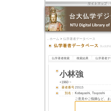
サイトマップ
．
．
ホーム
>
仏学著者データベース
仏学著者検索
検索結果
仏学著者デ
小林強
+1960 ~
著者番号
25515
別名：
Kobayashi, Tsuyoshi
ご意見やご指摘など、ま