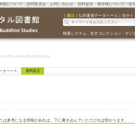
本館について
．
諮問委員会
．
お問い合わせ
．
資料提供
．
著作権について
．
当
｜
書目
｜
仏学著者データベース
｜
当サイ
検索システム
全文コレクション
デジ
．
．
ータベース
資料改正
たは参考になる情報があれば、下に書き込んでいただければ助かります。