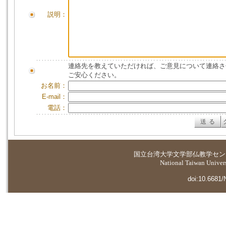
説明：
連絡先を教えていただければ、ご意見について連絡さ
ご安心ください。
お名前：
E-mail：
電話：
国立台湾大学
文学部仏教学セン
National Taiwan Universi
doi:10.6681