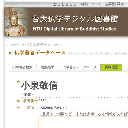
サイトマップ
．
本館について
．
諮問委員会
．
．
ホーム
>
仏学著者データベース
仏学著者検索
検索結果
仏学著者データベース
資料改正
小泉敬信
+1949 ~
著者番号
25594
別名：
Koizumi, Keishin
ご意見やご指摘など、または参考になる情報があれば