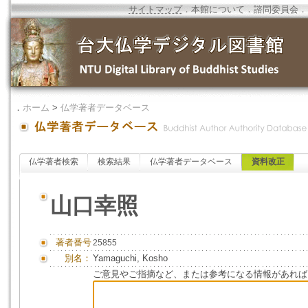
サイトマップ
．
本館について
．
諮問委員会
．
．
ホーム
>
仏学著者データベース
仏学著者検索
検索結果
仏学著者データベース
資料改正
山口幸照
著者番号
25855
別名：
Yamaguchi, Kosho
ご意見やご指摘など、または参考になる情報があれば