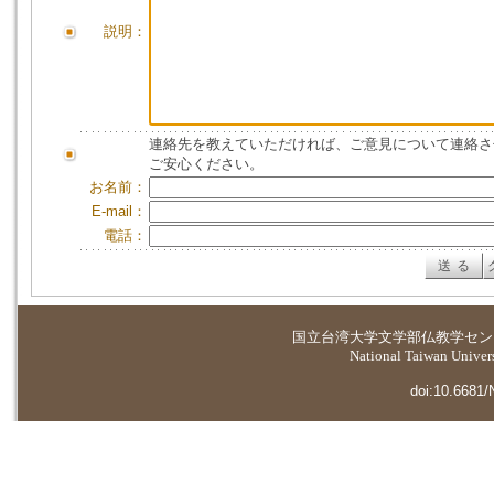
説明：
連絡先を教えていただければ、ご意見について連絡さ
ご安心ください。
お名前：
E-mail：
電話：
国立台湾大学
文学部仏教学セン
National Taiwan Universi
doi:10.6681