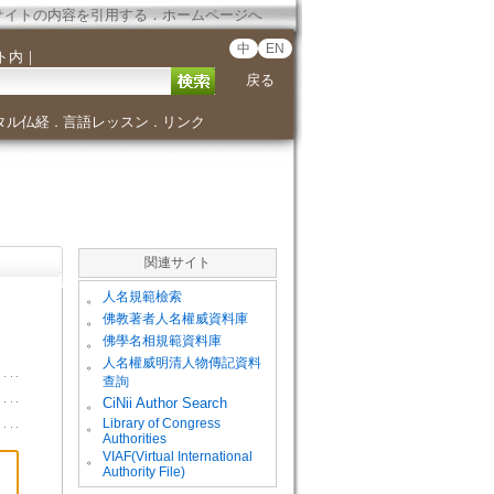
サイトの内容を引用する
．
ホームページへ
中
EN
ト内
｜
戻る
タル仏経
言語レッスン
リンク
．
．
関連サイト
。
人名規範檢索
。
佛教著者人名權威資料庫
。
佛學名相規範資料庫
。
人名權威明清人物傳記資料
查詢
。
CiNii Author Search
Library of Congress
。
Authorities
VIAF(Virtual International
。
Authority File)