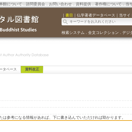
本館について
．
諮問委員会
．
お問い合わせ
．
資料提供
．
著作権について
．
当
｜
書目
｜
仏学著者データベース
｜
当サイ
検索システム
全文コレクション
デジ
．
．
ータベース
資料改正
たは参考になる情報があれば、下に書き込んでいただければ助かります。