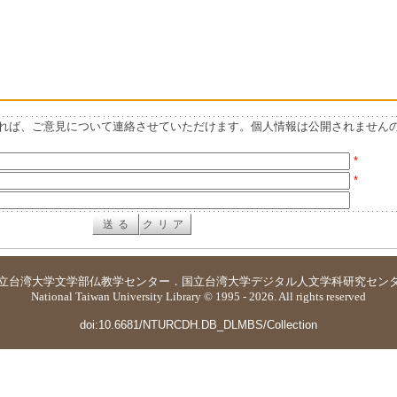
れば、ご意見について連絡させていただけます。個人情報は公開されません
*
*
立台湾大学
文学部仏教学センター
．
国立台湾大学デジタル人文学科研究セン
National Taiwan University Library © 1995 - 2026. All rights reserved
doi:10.6681/NTURCDH.DB_DLMBS/Collection