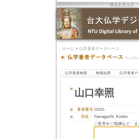
サイトマップ
．
．
ホーム
>
仏学著者データベース
仏学著者検索
検索結果
仏学著者デ
山口幸照
著者番号
25855
別名：
Yamaguchi, Kosho
ご意見やご指摘など、ま