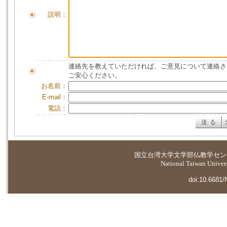
説明：
連絡先を教えていただければ、ご意見について連絡さ
ご安心ください。
お名前：
E-mail：
電話：
国立台湾大学
文学部仏教学セン
National Taiwan Universi
doi:10.6681