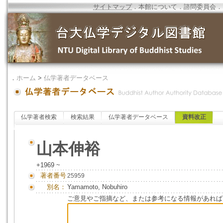
サイトマップ
．
本館について
．
諮問委員会
．
．
ホーム
>
仏学著者データベース
仏学著者検索
検索結果
仏学著者データベース
資料改正
山本伸裕
+1969 ~
著者番号
25959
別名：
Yamamoto, Nobuhiro
ご意見やご指摘など、または参考になる情報があれば