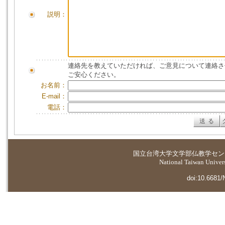
説明：
連絡先を教えていただければ、ご意見について連絡さ
ご安心ください。
お名前：
E-mail：
電話：
国立台湾大学
文学部仏教学セン
National Taiwan Universi
doi:10.6681