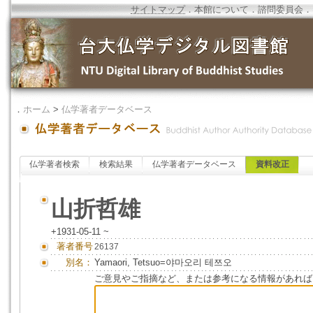
サイトマップ
．
本館について
．
諮問委員会
．
．
ホーム
>
仏学著者データベース
仏学著者検索
検索結果
仏学著者データベース
資料改正
山折哲雄
+1931-05-11 ~
著者番号
26137
別名：
Yamaori, Tetsuo=야마오리 테쯔오
ご意見やご指摘など、または参考になる情報があれば