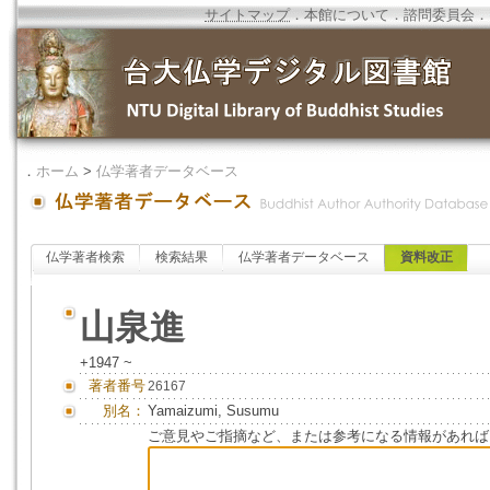
サイトマップ
．
本館について
．
諮問委員会
．
．
ホーム
>
仏学著者データベース
仏学著者検索
検索結果
仏学著者データベース
資料改正
山泉進
+1947 ~
著者番号
26167
別名：
Yamaizumi, Susumu
ご意見やご指摘など、または参考になる情報があれば