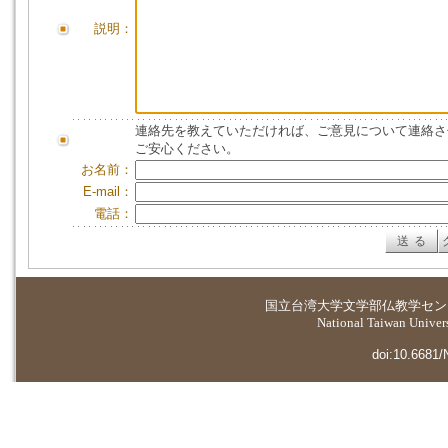
説明：
連絡先を教えていただければ、ご意見について連絡さ
ご安心ください。
お名前：
E-mail：
電話：
国立台湾大学
文学部仏教学セン
National Taiwan Universi
doi:10.6681