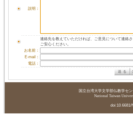
説明：
連絡先を教えていただければ、ご意見について連絡さ
ご安心ください。
お名前：
E-mail：
電話：
国立台湾大学
文学部仏教学セン
National Taiwan Universi
doi:10.6681