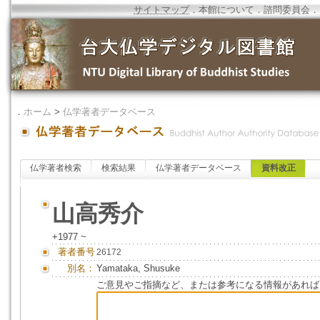
サイトマップ
．
本館について
．
諮問委員会
．
．
ホーム
>
仏学著者データベース
仏学著者検索
検索結果
仏学著者データベース
資料改正
山高秀介
+1977 ~
著者番号
26172
別名：
Yamataka, Shusuke
ご意見やご指摘など、または参考になる情報があれば