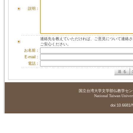
説明：
連絡先を教えていただければ、ご意見について連絡さ
ご安心ください。
お名前：
E-mail：
電話：
国立台湾大学
文学部仏教学セン
National Taiwan Universi
doi:10.6681