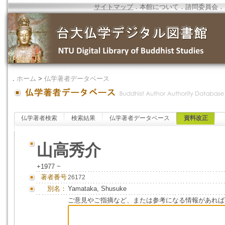
サイトマップ
．
本館について
．
諮問委員会
．
．
ホーム
>
仏学著者データベース
仏学著者検索
検索結果
仏学著者データベース
資料改正
山高秀介
+1977 ~
著者番号
26172
別名：
Yamataka, Shusuke
ご意見やご指摘など、または参考になる情報があれば