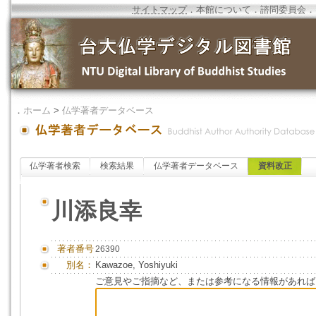
サイトマップ
．
本館について
．
諮問委員会
．
．
ホーム
>
仏学著者データベース
仏学著者検索
検索結果
仏学著者データベース
資料改正
川添良幸
著者番号
26390
別名：
Kawazoe, Yoshiyuki
ご意見やご指摘など、または参考になる情報があれば