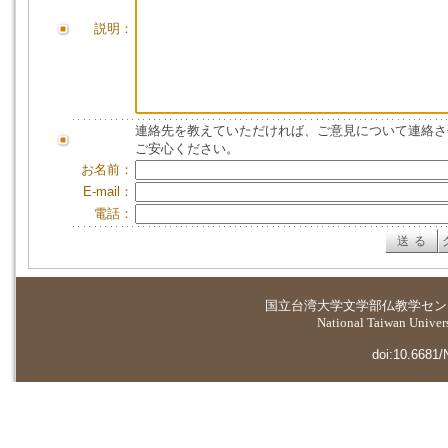
説明：
連絡先を教えていただければ、ご意見について連絡さ
ご安心ください。
お名前：
E-mail：
電話：
国立台湾大学
文学部仏教学セン
National Taiwan Universi
doi:10.6681