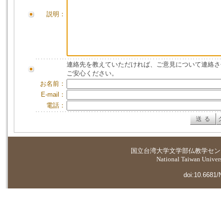
説明：
連絡先を教えていただければ、ご意見について連絡さ
ご安心ください。
お名前：
E-mail：
電話：
国立台湾大学
文学部仏教学セン
National Taiwan Universi
doi:10.6681