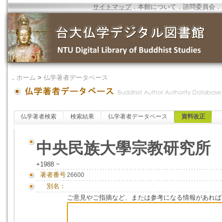
サイトマップ
．
本館について
．
諮問委員会
．
．
ホーム
>
仏学著者データベース
仏学著者検索
検索結果
仏学著者データベース
資料改正
中央民族大學宗教研究所
+1988 ~
著者番号
26600
別名：
ご意見やご指摘など、または参考になる情報があれば