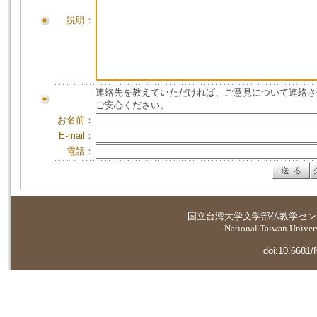
説明：
連絡先を教えていただければ、ご意見について連絡さ
ご安心ください。
お名前：
E-mail：
電話：
国立台湾大学
文学部仏教学セン
National Taiwan Universi
doi:10.6681