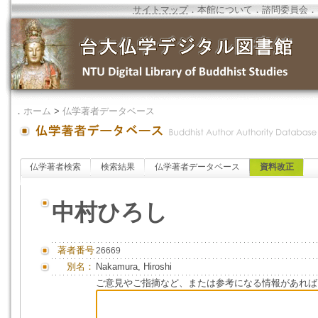
サイトマップ
．
本館について
．
諮問委員会
．
．
ホーム
>
仏学著者データベース
仏学著者検索
検索結果
仏学著者データベース
資料改正
中村ひろし
著者番号
26669
別名：
Nakamura, Hiroshi
ご意見やご指摘など、または参考になる情報があれば