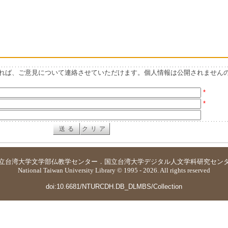
れば、ご意見について連絡させていただけます。個人情報は公開されません
*
*
立台湾大学
文学部仏教学センター
．
国立台湾大学デジタル人文学科研究セン
National Taiwan University Library © 1995 - 2026. All rights reserved
doi:10.6681/NTURCDH.DB_DLMBS/Collection