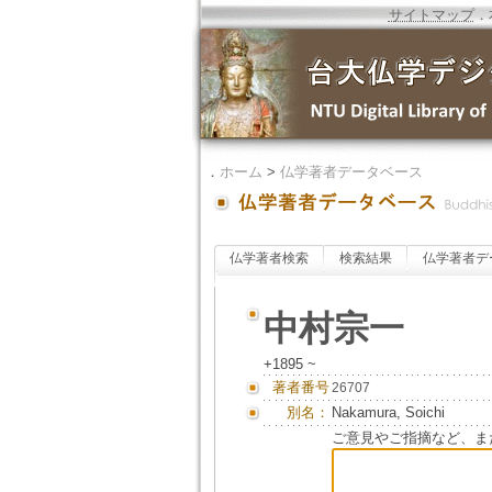
サイトマップ
．
．
ホーム
>
仏学著者データベース
仏学著者検索
検索結果
仏学著者デ
中村宗一
+1895 ~
著者番号
26707
別名：
Nakamura, Soichi
ご意見やご指摘など、ま