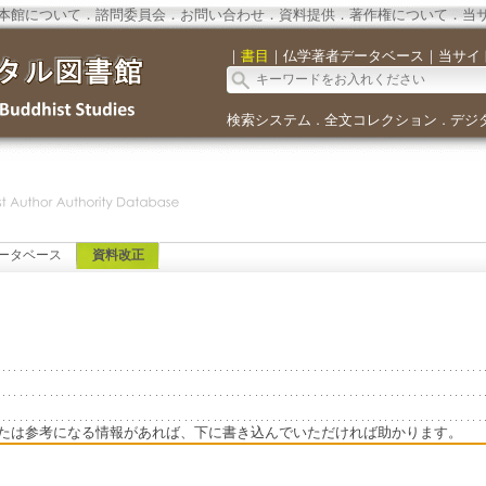
本館について
．
諮問委員会
．
お問い合わせ
．
資料提供
．
著作権について
．
当
｜
書目
｜
仏学著者データベース
｜
当サイ
検索システム
全文コレクション
デジ
．
．
ータベース
資料改正
たは参考になる情報があれば、下に書き込んでいただければ助かります。