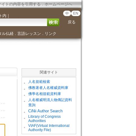
サイトの内容を引用する
．
ホームページへ
中
EN
ト内
｜
戻る
タル仏経
言語レッスン
リンク
．
．
関連サイト
。
人名規範檢索
。
佛教著者人名權威資料庫
。
佛學名相規範資料庫
。
人名權威明清人物傳記資料
查詢
。
CiNii Author Search
Library of Congress
。
Authorities
VIAF(Virtual International
。
Authority File)