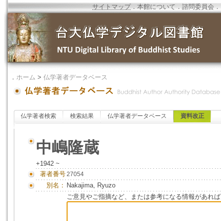
サイトマップ
．
本館について
．
諮問委員会
．
．
ホーム
>
仏学著者データベース
仏学著者検索
検索結果
仏学著者データベース
資料改正
中嶋隆蔵
+1942 ~
著者番号
27054
別名：
Nakajima, Ryuzo
ご意見やご指摘など、または参考になる情報があれば