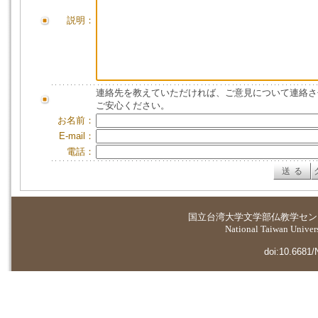
説明：
連絡先を教えていただければ、ご意見について連絡さ
ご安心ください。
お名前：
E-mail：
電話：
国立台湾大学
文学部仏教学セン
National Taiwan Universi
doi:10.6681