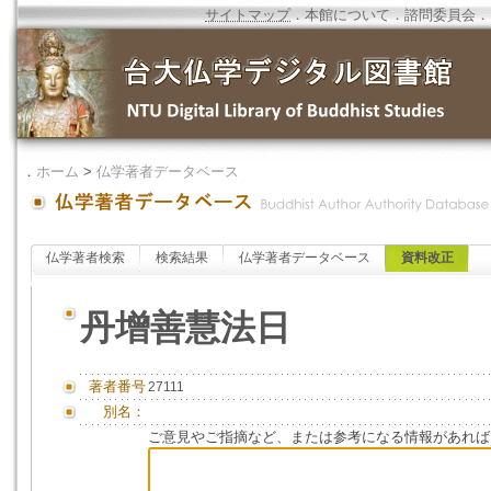
サイトマップ
．
本館について
．
諮問委員会
．
．
ホーム
>
仏学著者データベース
仏学著者検索
検索結果
仏学著者データベース
資料改正
丹增善慧法日
著者番号
27111
別名：
ご意見やご指摘など、または参考になる情報があれば