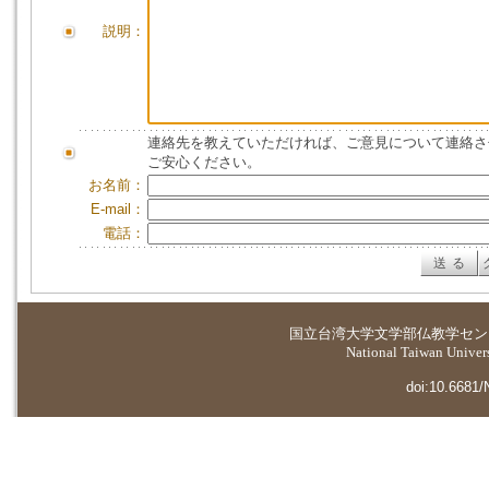
説明：
連絡先を教えていただければ、ご意見について連絡さ
ご安心ください。
お名前：
E-mail：
電話：
国立台湾大学
文学部仏教学セン
National Taiwan Universi
doi:10.6681