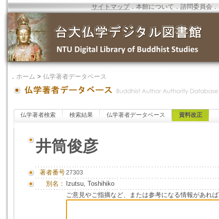
サイトマップ
．
本館について
．
諮問委員会
．
．
ホーム
>
仏学著者データベース
仏学著者検索
検索結果
仏学著者データベース
資料改正
井筒俊彦
著者番号
27303
別名：
Izutsu, Toshihiko
ご意見やご指摘など、または参考になる情報があれば