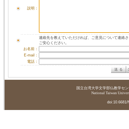
説明：
連絡先を教えていただければ、ご意見について連絡さ
ご安心ください。
お名前：
E-mail：
電話：
国立台湾大学
文学部仏教学セン
National Taiwan Universi
doi:10.6681