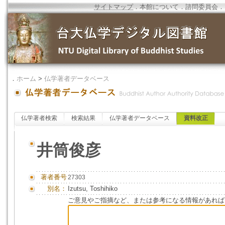
サイトマップ
．
本館について
．
諮問委員会
．
．
ホーム
>
仏学著者データベース
仏学著者検索
検索結果
仏学著者データベース
資料改正
井筒俊彦
著者番号
27303
別名：
Izutsu, Toshihiko
ご意見やご指摘など、または参考になる情報があれば