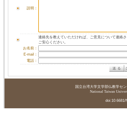
説明：
連絡先を教えていただければ、ご意見について連絡さ
ご安心ください。
お名前：
E-mail：
電話：
国立台湾大学
文学部仏教学セン
National Taiwan Universi
doi:10.6681