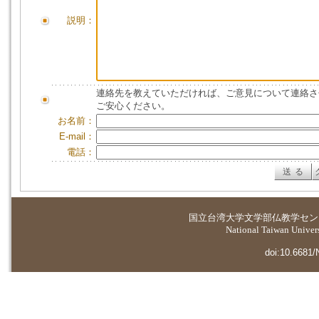
説明：
連絡先を教えていただければ、ご意見について連絡さ
ご安心ください。
お名前：
E-mail：
電話：
国立台湾大学
文学部仏教学セン
National Taiwan Universi
doi:10.6681