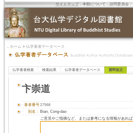
サイトマップ
．
本館について
．
諮問委員会
．
．
ホーム
>
仏学著者データベース
仏学著者検索
検索結果
仏学著者データベース
資料改正
卞崇道
著者番号
27568
別名：
Bian, Cong-dao
ご意見やご指摘など、または参考になる情報があれば