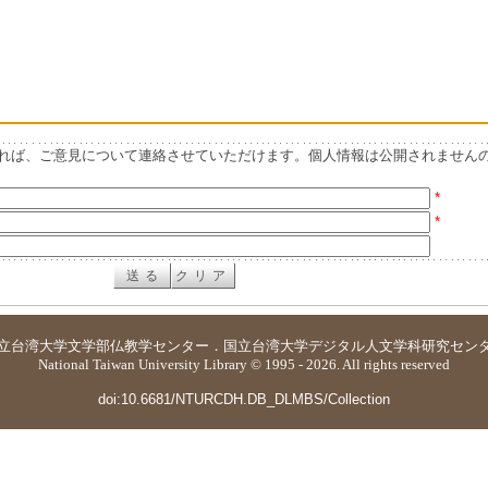
れば、ご意見について連絡させていただけます。個人情報は公開されません
*
*
立台湾大学
文学部仏教学センター
．
国立台湾大学デジタル人文学科研究セン
National Taiwan University Library © 1995 - 2026. All rights reserved
doi:10.6681/NTURCDH.DB_DLMBS/Collection