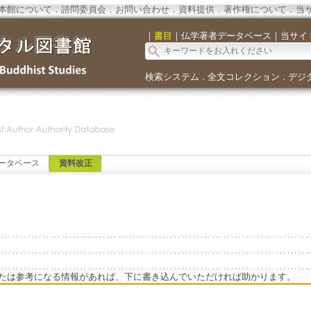
本館について
．
諮問委員会
．
お問い合わせ
．
資料提供
．
著作権について
．
当
｜
書目
｜
仏学著者データベース
｜
当サイ
検索システム
全文コレクション
デジ
．
．
ータベース
資料改正
たは参考になる情報があれば、下に書き込んでいただければ助かります。