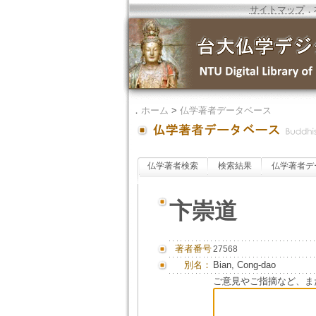
サイトマップ
．
．
ホーム
>
仏学著者データベース
仏学著者検索
検索結果
仏学著者デ
卞崇道
著者番号
27568
別名：
Bian, Cong-dao
ご意見やご指摘など、ま