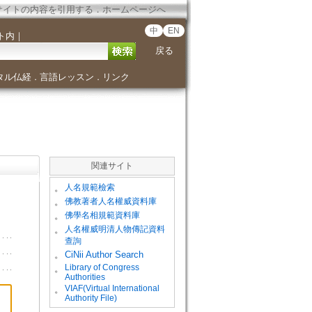
サイトの内容を引用する
．
ホームページへ
中
EN
ト内
｜
戻る
タル仏経
言語レッスン
リンク
．
．
関連サイト
。
人名規範檢索
。
佛教著者人名權威資料庫
。
佛學名相規範資料庫
。
人名權威明清人物傳記資料
查詢
。
CiNii Author Search
Library of Congress
。
Authorities
VIAF(Virtual International
。
Authority File)