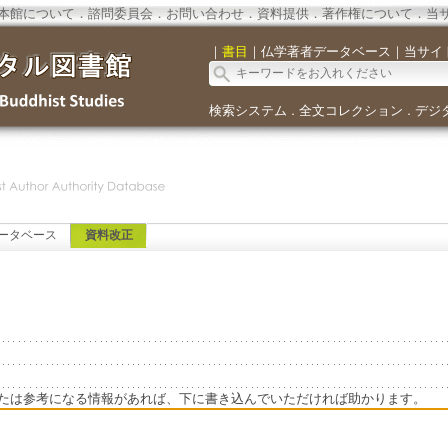
本館について
．
諮問委員会
．
お問い合わせ
．
資料提供
．
著作権について
．
当
｜
書目
｜
仏学著者データベース
｜
当サイ
検索システム
全文コレクション
デジ
．
．
ータベース
資料改正
たは参考になる情報があれば、下に書き込んでいただければ助かります。