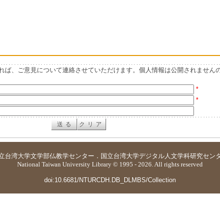
れば、ご意見について連絡させていただけます。個人情報は公開されません
*
*
立台湾大学
文学部仏教学センター
．
国立台湾大学デジタル人文学科研究セン
National Taiwan University Library © 1995 - 2026. All rights reserved
doi:10.6681/NTURCDH.DB_DLMBS/Collection