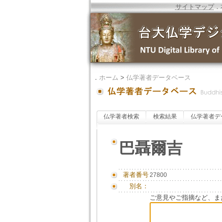
サイトマップ
．
．
ホーム
>
仏学著者データベース
仏学著者検索
検索結果
仏学著者デ
巴聶爾吉
著者番号
27800
別名：
ご意見やご指摘など、ま