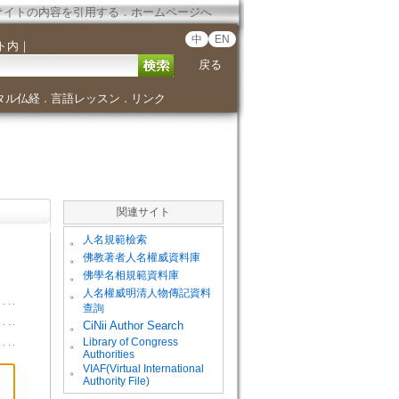
サイトの内容を引用する
．
ホームページへ
中
EN
ト内
｜
戻る
タル仏経
言語レッスン
リンク
．
．
関連サイト
。
人名規範檢索
。
佛教著者人名權威資料庫
。
佛學名相規範資料庫
。
人名權威明清人物傳記資料
查詢
。
CiNii Author Search
Library of Congress
。
Authorities
VIAF(Virtual International
。
Authority File)