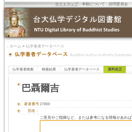
サイトマップ
．
本館について
．
諮問委員会
．
．
ホーム
>
仏学著者データベース
仏学著者検索
検索結果
仏学著者データベース
資料改正
巴聶爾吉
著者番号
27800
別名：
ご意見やご指摘など、または参考になる情報があれば