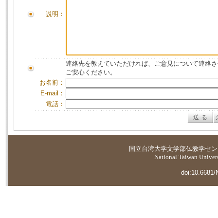
説明：
連絡先を教えていただければ、ご意見について連絡さ
ご安心ください。
お名前：
E-mail：
電話：
国立台湾大学
文学部仏教学セン
National Taiwan Universi
doi:10.6681