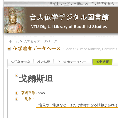
サイトマップ
．
本館について
．
諮問委員会
．
．
ホーム
>
仏学著者データベース
仏学著者検索
検索結果
仏学著者データベース
資料改正
戈爾斯坦
著者番号
27845
別名：
ご意見やご指摘など、または参考になる情報があれば