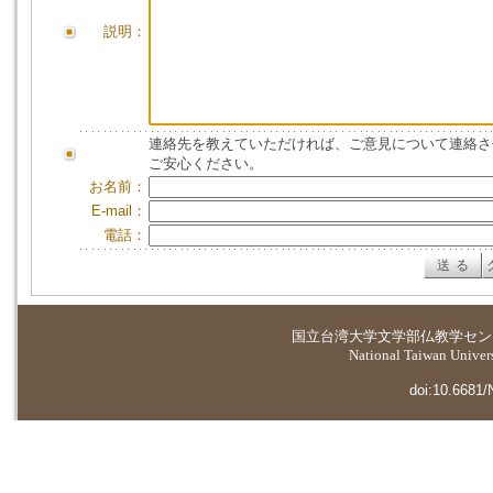
説明：
連絡先を教えていただければ、ご意見について連絡さ
ご安心ください。
お名前：
E-mail：
電話：
国立台湾大学
文学部仏教学セン
National Taiwan Universi
doi:10.6681