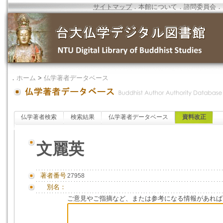
サイトマップ
．
本館について
．
諮問委員会
．
．
ホーム
>
仏学著者データベース
仏学著者検索
検索結果
仏学著者データベース
資料改正
文麗英
著者番号
27958
別名：
ご意見やご指摘など、または参考になる情報があれば