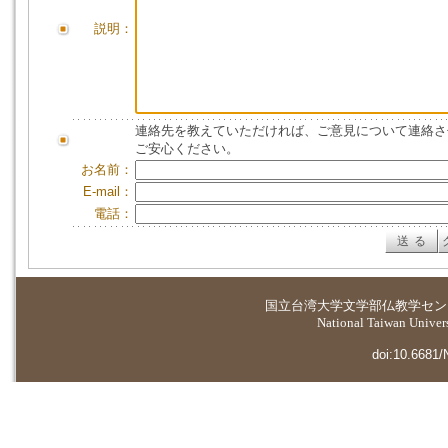
説明：
連絡先を教えていただければ、ご意見について連絡さ
ご安心ください。
お名前：
E-mail：
電話：
国立台湾大学
文学部仏教学セン
National Taiwan Universi
doi:10.6681