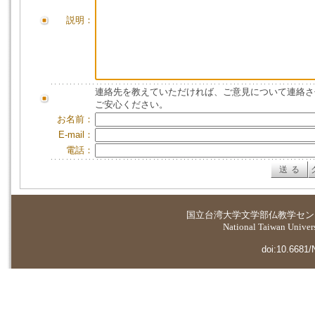
説明：
連絡先を教えていただければ、ご意見について連絡さ
ご安心ください。
お名前：
E-mail：
電話：
国立台湾大学
文学部仏教学セン
National Taiwan Universi
doi:10.6681