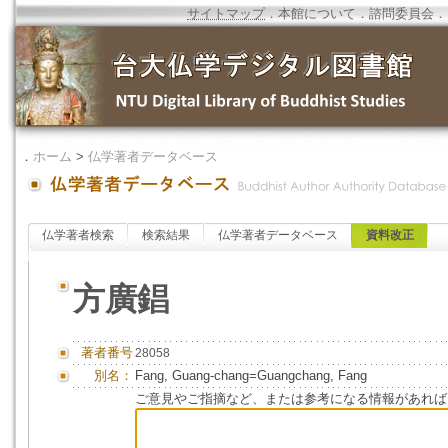
サイトマップ
．
本館について
．
諮問委員会
．
．
ホーム
>
仏学著者データベース
仏学著者検索
検索結果
仏学著者データベース
資料改正
方廣錩
著者番号
28058
別名：
Fang, Guang-chang=Guangchang, Fang
ご意見やご指摘など、または参考になる情報があれば