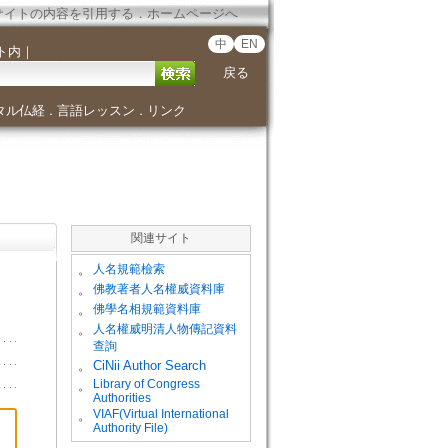
サイトの内容を引用する
．
ホームページへ
中
EN
ト内
｜
戻る
タル仏経
言語レッスン
リンク
．
．
関連サイト
。
人名規範檢索
。
佛教著者人名權威資料庫
。
佛學名相規範資料庫
。
人名權威明清人物傳記資料
查詢
。
CiNii Author Search
Library of Congress
。
Authorities
VIAF(Virtual International
。
Authority File)