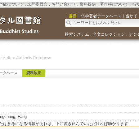
本館について
．
諮問委員会
．
お問い合わせ
．
資料提供
．
著作権について
．
当
｜
書目
｜
仏学著者データベース
｜
当サイ
検索システム
全文コレクション
デジ
．
．
ータベース
資料改正
ngchang, Fang
たは参考になる情報があれば、下に書き込んでいただければ助かります。