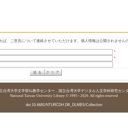
れば、ご意見について連絡させていただけます。個人情報は公開されません
*
*
立台湾大学
文学部仏教学センター
．
国立台湾大学デジタル人文学科研究セン
National Taiwan University Library © 1995 - 2026. All rights reserved
doi:10.6681/NTURCDH.DB_DLMBS/Collection