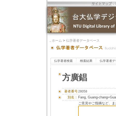
サイトマップ
．
．
ホーム
>
仏学著者データベース
仏学著者検索
検索結果
仏学著者デ
方廣錩
著者番号
28058
別名：
Fang, Guang-chang=Gua
ご意見やご指摘など、ま