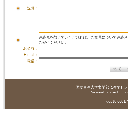
説明：
連絡先を教えていただければ、ご意見について連絡さ
ご安心ください。
お名前：
E-mail：
電話：
国立台湾大学
文学部仏教学セン
National Taiwan Universi
doi:10.6681