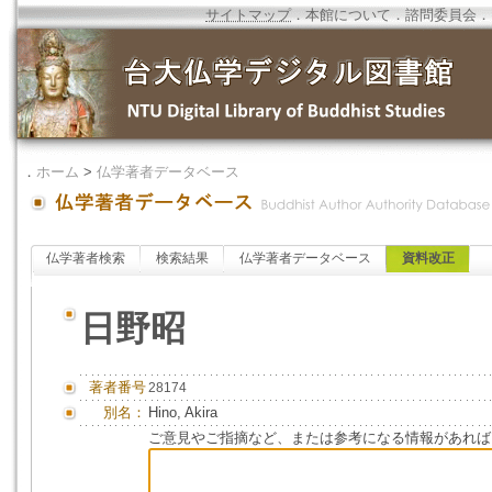
サイトマップ
．
本館について
．
諮問委員会
．
．
ホーム
>
仏学著者データベース
仏学著者検索
検索結果
仏学著者データベース
資料改正
日野昭
著者番号
28174
別名：
Hino, Akira
ご意見やご指摘など、または参考になる情報があれば