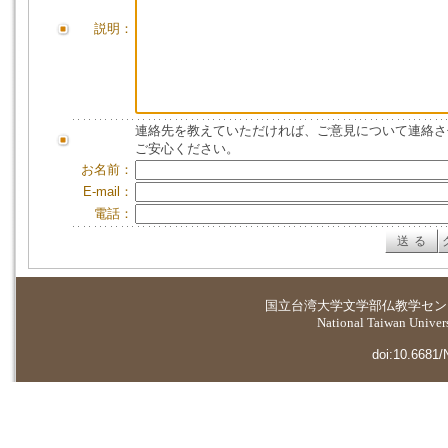
説明：
連絡先を教えていただければ、ご意見について連絡さ
ご安心ください。
お名前：
E-mail：
電話：
国立台湾大学
文学部仏教学セン
National Taiwan Universi
doi:10.6681