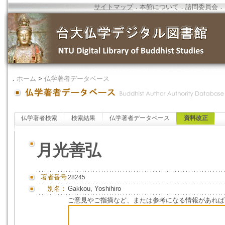
サイトマップ
．
本館について
．
諮問委員会
．
．
ホーム
>
仏学著者データベース
仏学著者検索
検索結果
仏学著者データベース
資料改正
月光善弘
著者番号
28245
別名：
Gakkou, Yoshihiro
ご意見やご指摘など、または参考になる情報があれば