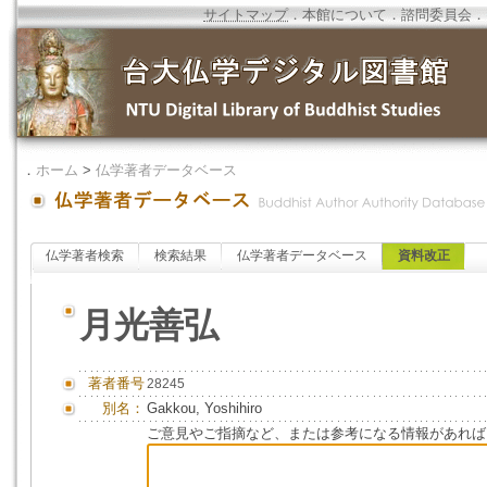
サイトマップ
．
本館について
．
諮問委員会
．
．
ホーム
>
仏学著者データベース
仏学著者検索
検索結果
仏学著者データベース
資料改正
月光善弘
著者番号
28245
別名：
Gakkou, Yoshihiro
ご意見やご指摘など、または参考になる情報があれば