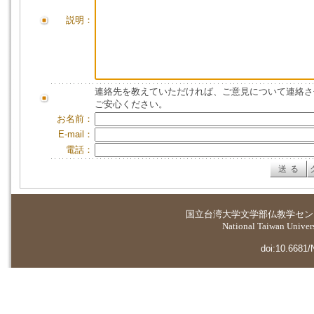
説明：
連絡先を教えていただければ、ご意見について連絡さ
ご安心ください。
お名前：
E-mail：
電話：
国立台湾大学
文学部仏教学セン
National Taiwan Universi
doi:10.6681