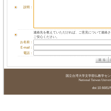
説明：
連絡先を教えていただければ、ご意見について連絡さ
ご安心ください。
お名前：
E-mail：
電話：
国立台湾大学
文学部仏教学セン
National Taiwan Universi
doi:10.6681