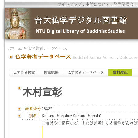
サイトマップ
．
本館について
．
諮問委員会
．
．
ホーム
>
仏学著者データベース
仏学著者検索
検索結果
仏学著者データベース
資料改正
木村宣彰
著者番号
28327
別名：
Kimura, Sensho=Kimura, Senshō
ご意見やご指摘など、または参考になる情報があれば