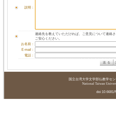
説明：
連絡先を教えていただければ、ご意見について連絡さ
ご安心ください。
お名前：
E-mail：
電話：
国立台湾大学
文学部仏教学セン
National Taiwan Universi
doi:10.6681