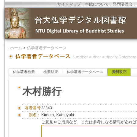
サイトマップ
．
本館について
．
諮問委員会
．
．
ホーム
>
仏学著者データベース
仏学著者検索
検索結果
仏学著者データベース
資料改正
木村勝行
著者番号
28343
別名：
Kimura, Katsuyuki
ご意見やご指摘など、または参考になる情報があれば