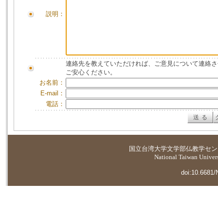
説明：
連絡先を教えていただければ、ご意見について連絡さ
ご安心ください。
お名前：
E-mail：
電話：
国立台湾大学
文学部仏教学セン
National Taiwan Universi
doi:10.6681