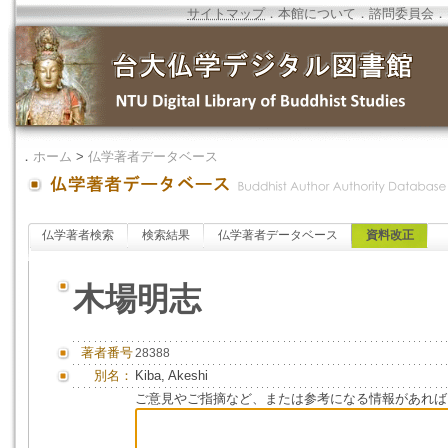
サイトマップ
．
本館について
．
諮問委員会
．
．
ホーム
>
仏学著者データベース
仏学著者検索
検索結果
仏学著者データベース
資料改正
木場明志
著者番号
28388
別名：
Kiba, Akeshi
ご意見やご指摘など、または参考になる情報があれば