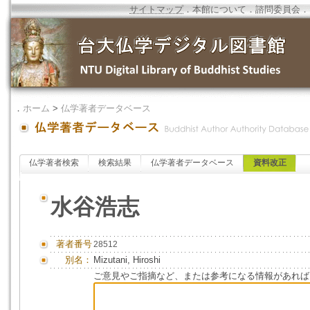
サイトマップ
．
本館について
．
諮問委員会
．
．
ホーム
>
仏学著者データベース
仏学著者検索
検索結果
仏学著者データベース
資料改正
水谷浩志
著者番号
28512
別名：
Mizutani, Hiroshi
ご意見やご指摘など、または参考になる情報があれば