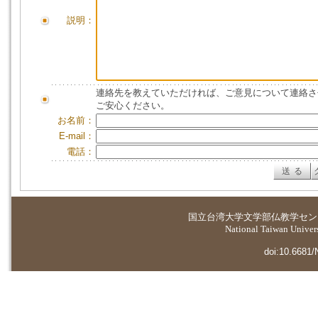
説明：
連絡先を教えていただければ、ご意見について連絡さ
ご安心ください。
お名前：
E-mail：
電話：
国立台湾大学
文学部仏教学セン
National Taiwan Universi
doi:10.6681