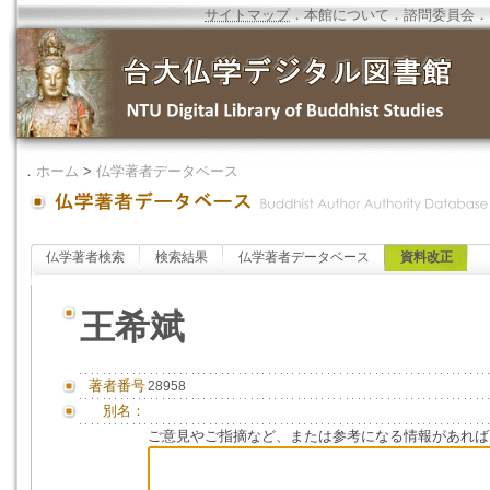
サイトマップ
．
本館について
．
諮問委員会
．
．
ホーム
>
仏学著者データベース
仏学著者検索
検索結果
仏学著者データベース
資料改正
王希斌
著者番号
28958
別名：
ご意見やご指摘など、または参考になる情報があれば