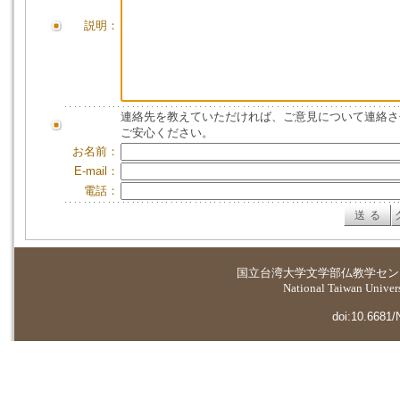
説明：
連絡先を教えていただければ、ご意見について連絡さ
ご安心ください。
お名前：
E-mail：
電話：
国立台湾大学
文学部仏教学セン
National Taiwan Universi
doi:10.6681