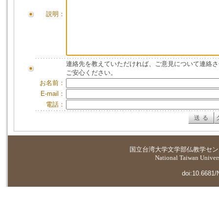
説明：
連絡先を教えていただければ、ご意見について連絡さ
ご安心ください。
お名前：
E-mail：
電話：
国立台湾大学
文学部仏教学セン
National Taiwan Universi
doi:10.6681