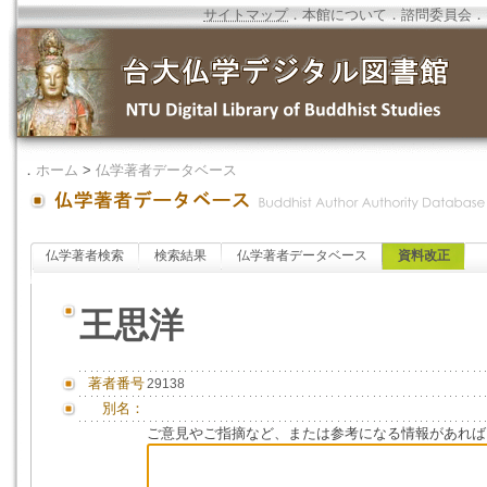
サイトマップ
．
本館について
．
諮問委員会
．
．
ホーム
>
仏学著者データベース
仏学著者検索
検索結果
仏学著者データベース
資料改正
王思洋
著者番号
29138
別名：
ご意見やご指摘など、または参考になる情報があれば