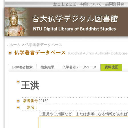
サイトマップ
．
本館について
．
諮問委員会
．
．
ホーム
>
仏学著者データベース
仏学著者検索
検索結果
仏学著者データベース
資料改正
王洪
著者番号
29159
別名：
ご意見やご指摘など、または参考になる情報があれば