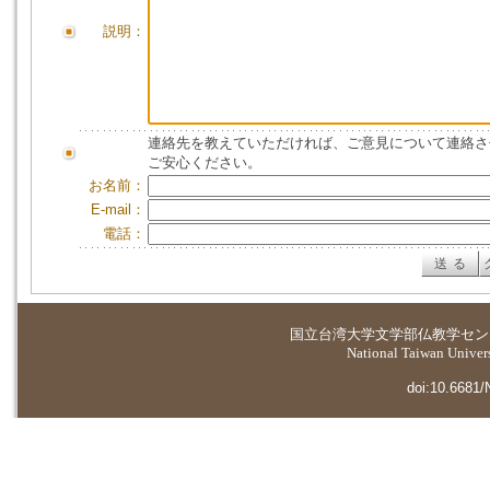
説明：
連絡先を教えていただければ、ご意見について連絡さ
ご安心ください。
お名前：
E-mail：
電話：
国立台湾大学
文学部仏教学セン
National Taiwan Universi
doi:10.6681