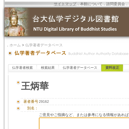
サイトマップ
．
本館について
．
諮問委員会
．
．
ホーム
>
仏学著者データベース
仏学著者検索
検索結果
仏学著者データベース
資料改正
王炳華
著者番号
29162
別名：
ご意見やご指摘など、または参考になる情報があれば