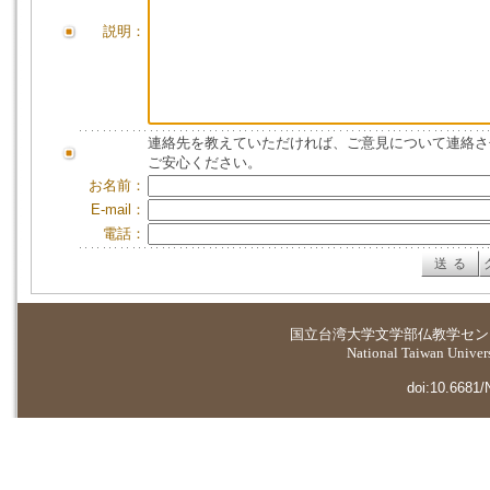
説明：
連絡先を教えていただければ、ご意見について連絡さ
ご安心ください。
お名前：
E-mail：
電話：
国立台湾大学
文学部仏教学セン
National Taiwan Universi
doi:10.6681