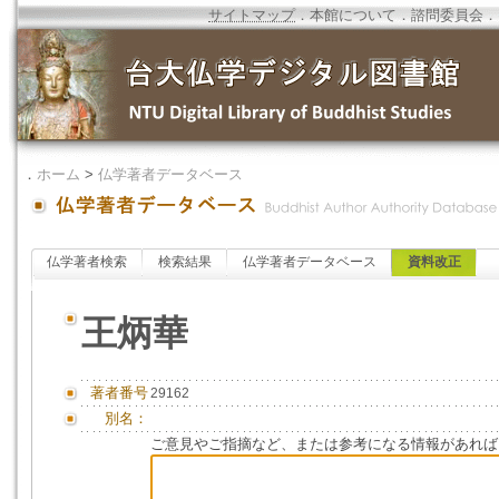
サイトマップ
．
本館について
．
諮問委員会
．
．
ホーム
>
仏学著者データベース
仏学著者検索
検索結果
仏学著者データベース
資料改正
王炳華
著者番号
29162
別名：
ご意見やご指摘など、または参考になる情報があれば