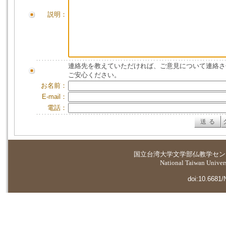
説明：
連絡先を教えていただければ、ご意見について連絡さ
ご安心ください。
お名前：
E-mail：
電話：
国立台湾大学
文学部仏教学セン
National Taiwan Universi
doi:10.6681