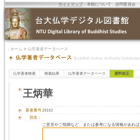
サイトマップ
．
本館について
．
諮問委員会
．
．
ホーム
>
仏学著者データベース
仏学著者検索
検索結果
仏学著者データベース
資料改正
王炳華
著者番号
29162
別名：
ご意見やご指摘など、または参考になる情報があれば