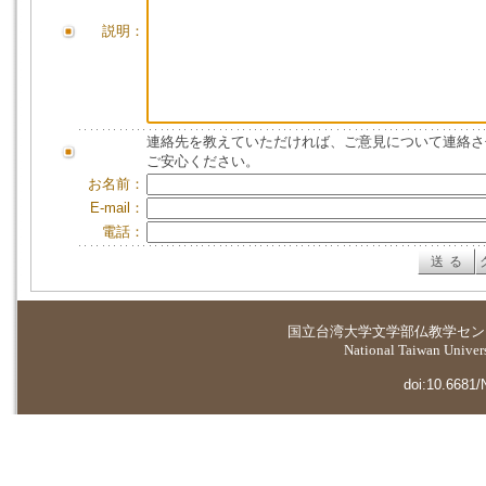
説明：
連絡先を教えていただければ、ご意見について連絡さ
ご安心ください。
お名前：
E-mail：
電話：
国立台湾大学
文学部仏教学セン
National Taiwan Universi
doi:10.6681