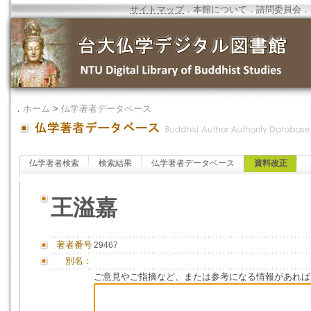
サイトマップ
．
本館について
．
諮問委員会
．
．
ホーム
>
仏学著者データベース
仏学著者検索
検索結果
仏学著者データベース
資料改正
王溢嘉
著者番号
29467
別名：
ご意見やご指摘など、または参考になる情報があれば