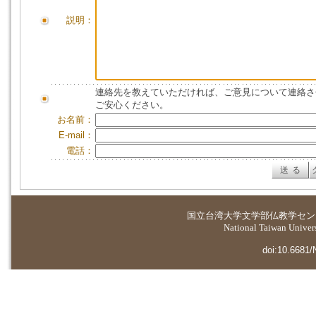
説明：
連絡先を教えていただければ、ご意見について連絡さ
ご安心ください。
お名前：
E-mail：
電話：
国立台湾大学
文学部仏教学セン
National Taiwan Universi
doi:10.6681