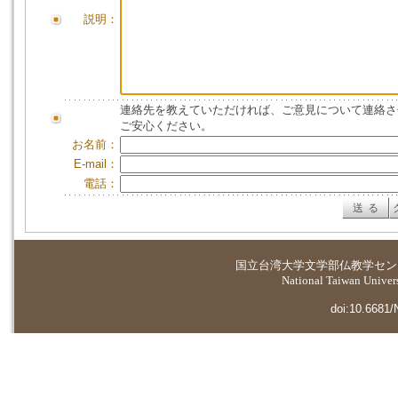
説明：
連絡先を教えていただければ、ご意見について連絡さ
ご安心ください。
お名前：
E-mail：
電話：
国立台湾大学
文学部仏教学セン
National Taiwan Universi
doi:10.6681