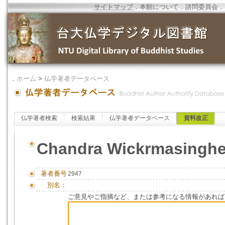
サイトマップ
．
本館について
．
諮問委員会
．
．
ホーム
>
仏学著者データベース
仏学著者検索
検索結果
仏学著者データベース
資料改正
Chandra Wickrmasingh
著者番号
2947
別名：
ご意見やご指摘など、または参考になる情報があれば