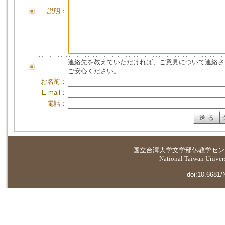
説明：
連絡先を教えていただければ、ご意見について連絡さ
ご安心ください。
お名前：
E-mail：
電話：
国立台湾大学
文学部仏教学セン
National Taiwan Universi
doi:10.6681