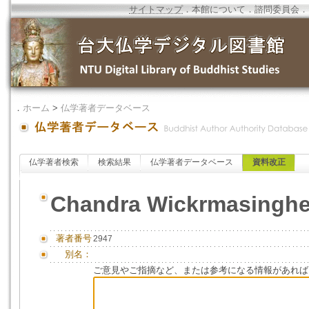
サイトマップ
．
本館について
．
諮問委員会
．
．
ホーム
>
仏学著者データベース
仏学著者検索
検索結果
仏学著者データベース
資料改正
Chandra Wickrmasingh
著者番号
2947
別名：
ご意見やご指摘など、または参考になる情報があれば