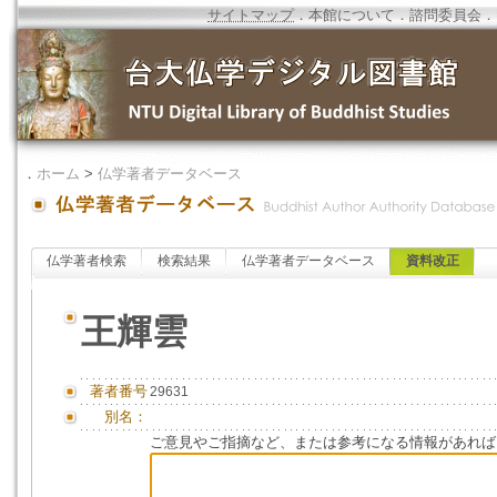
サイトマップ
．
本館について
．
諮問委員会
．
．
ホーム
>
仏学著者データベース
仏学著者検索
検索結果
仏学著者データベース
資料改正
王輝雲
著者番号
29631
別名：
ご意見やご指摘など、または参考になる情報があれば