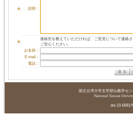
説明：
連絡先を教えていただければ、ご意見について連絡さ
ご安心ください。
お名前：
E-mail：
電話：
国立台湾大学
文学部仏教学セン
National Taiwan Universi
doi:10.6681