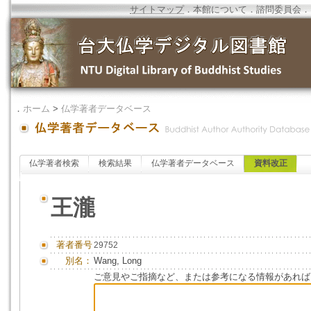
サイトマップ
．
本館について
．
諮問委員会
．
．
ホーム
>
仏学著者データベース
仏学著者検索
検索結果
仏学著者データベース
資料改正
王瀧
著者番号
29752
別名：
Wang, Long
ご意見やご指摘など、または参考になる情報があれば