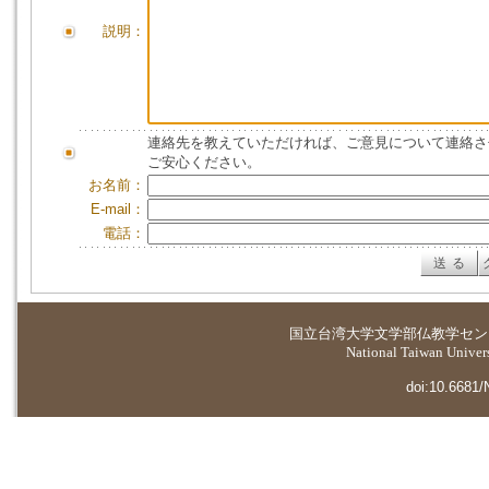
説明：
連絡先を教えていただければ、ご意見について連絡さ
ご安心ください。
お名前：
E-mail：
電話：
国立台湾大学
文学部仏教学セン
National Taiwan Universi
doi:10.6681