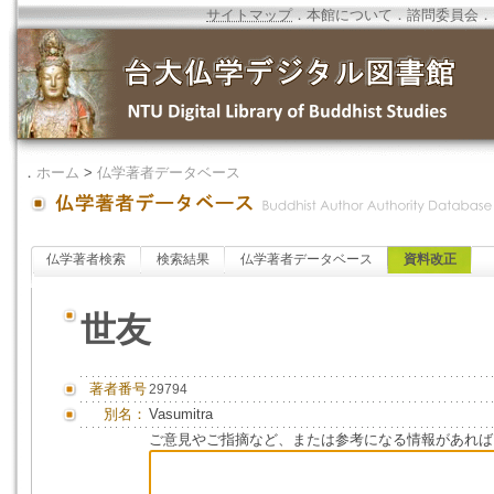
サイトマップ
．
本館について
．
諮問委員会
．
．
ホーム
>
仏学著者データベース
仏学著者検索
検索結果
仏学著者データベース
資料改正
世友
著者番号
29794
別名：
Vasumitra
ご意見やご指摘など、または参考になる情報があれば