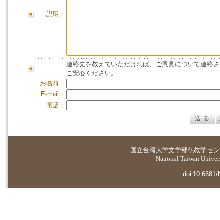
説明：
連絡先を教えていただければ、ご意見について連絡さ
ご安心ください。
お名前：
E-mail：
電話：
国立台湾大学
文学部仏教学セン
National Taiwan Universi
doi:10.6681