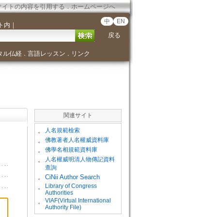
サイトの内容を引用する
．
ホームページへ
中
EN
ト内
｜
戻る
タル仏経
言語レッスン
リンク
．
．
関連サイト
。
人名規範檢索
。
佛教著者人名權威資料庫
。
佛學名相規範資料庫
。
人名權威明清人物傳記資料
查詢
。
CiNii Author Search
Library of Congress
。
Authorities
VIAF(Virtual International
。
Authority File)