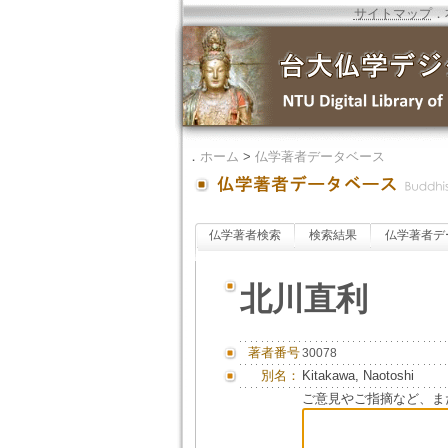
サイトマップ
．
．
ホーム
>
仏学著者データベース
仏学著者検索
検索結果
仏学著者デ
北川直利
著者番号
30078
別名：
Kitakawa, Naotoshi
ご意見やご指摘など、ま