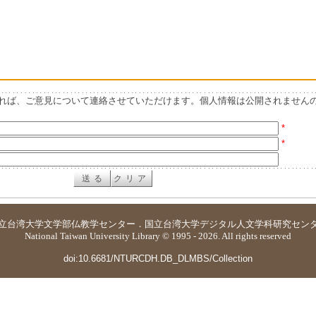
れば、ご意見について連絡させていただけます。個人情報は公開されません
*
*
立台湾大学
文学部仏教学センター
．
国立台湾大学デジタル人文学科研究セン
National Taiwan University Library © 1995 - 2026. All rights reserved
doi:10.6681/NTURCDH.DB_DLMBS/Collection