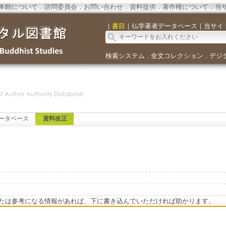
本館について
．
諮問委員会
．
お問い合わせ
．
資料提供
．
著作権について
．
当
｜
書目
｜
仏学著者データベース
｜
当サイ
検索システム
全文コレクション
デジ
．
．
ータベース
資料改正
たは参考になる情報があれば、下に書き込んでいただければ助かります。