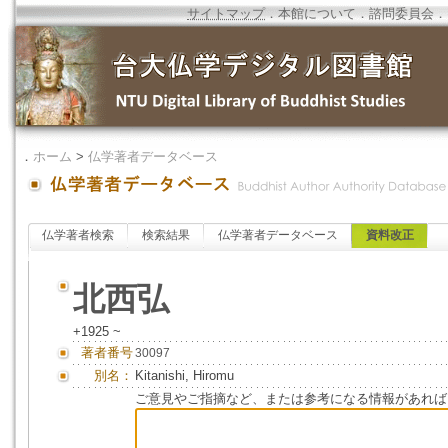
サイトマップ
．
本館について
．
諮問委員会
．
．
ホーム
>
仏学著者データベース
仏学著者検索
検索結果
仏学著者データベース
資料改正
北西弘
+1925 ~
著者番号
30097
別名：
Kitanishi, Hiromu
ご意見やご指摘など、または参考になる情報があれば