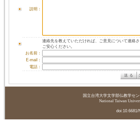
説明：
連絡先を教えていただければ、ご意見について連絡さ
ご安心ください。
お名前：
E-mail：
電話：
国立台湾大学
文学部仏教学セン
National Taiwan Universi
doi:10.6681